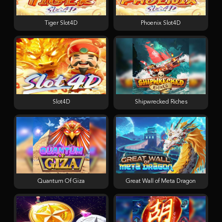
Tiger Slot4D
Phoenix Slot4D
Slot4D
Shipwrecked Riches
Quantum Of Giza
Great Wall of Meta Dragon