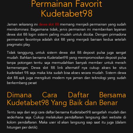
Permainan Favorit
Kudetabet98
Jaman sekarang ini
dewa slot 88
memang menjadi permainan yang sudah
mendominasi. Bagaimana tidak, jenis permainan ini memberikan layanan
dewa slot 88 login sistem paling mudah untuk dicoba. Dengan primadona
permainan favoritnya adalah slot 88 yang menjadi barisan kedua setelah
pragmatic play.
Tidak tanggung, untuk sistem dewa slot 88 deposit pulsa juga sangat
mudah. Bahkan bersama Kudetabet98 yang mempromosikan deposit pulsa
tanpa potongan tentu saja memudahkan banyak member untuk meraih
kemenangan. Dewa slot 88 link alternatif nya cukup akses ke situs
kudetabet 98 saja maka kita sudah bisa akses secara mudah. Sistem dewa
slot 88 apk juga mengikuti modern nya jaman dan teknologi yang sudah
berkembang pesat
Dimana Cara Daftar Bersama
Kudetabet98 Yang Baik dan Benar
Tentu saja dari segi cara daftar bersama Kudetabet98 sangatlah mudah dan
sederhana saja. Cukup melakukan pendaftaran langsung dari website di
kolom pendaftaran. Maka user id akan langsung siap saat itu juga (dalam
hitungan per detik).