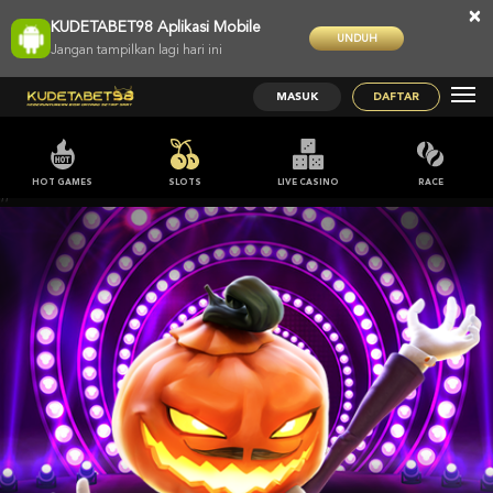
×
KUDETABET98 Aplikasi Mobile
UNDUH
Jangan tampilkan lagi hari ini
MASUK
DAFTAR
HOT GAMES
SLOTS
LIVE CASINO
RACE
;;