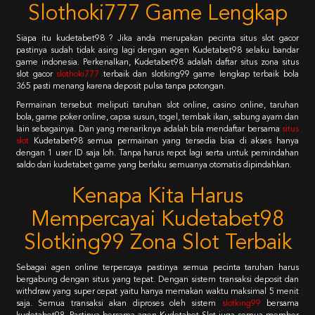
Slothoki777 Game Lengkap
Siapa itu kudetabet98 ? Jika anda merupakan pecinta situs slot gacor
pastinya sudah tidak asing lagi dengan agen Kudetabet98 selaku bandar
game indonesia. Perkenalkan, Kudetabet98 adalah daftar situs zona situs
slot gacor
slothoki777
terbaik dan slotking99 game lengkap terbaik bola
365 pasti menang karena deposit pulsa tanpa potongan.
Permainan tersebut meliputi taruhan slot online, casino online, taruhan
bola, game poker online, capsa susun, togel, tembak ikan, sabung ayam dan
lain sebagainya. Dan yang menariknya adalah bila mendaftar bersama
situs
slot
Kudetabet98 semua permainan yang tersedia bisa di akses hanya
dengan 1 user ID saja loh. Tanpa harus repot lagi serta untuk pemindahan
saldo dari kudetabet game yang berlaku semuanya otomatis dipindahkan.
Kenapa Kita Harus
Mempercayai Kudetabet98
Slotking99 Zona Slot Terbaik
Sebagai agen online terpercaya pastinya semua pecinta taruhan harus
bergabung dengan situs yang tepat. Dengan sistem transaksi deposit dan
withdraw yang super cepat yaitu hanya memakan waktu maksimal 5 menit
saja. Semua transaksi akan diproses oleh sistem
slotking99
bersama