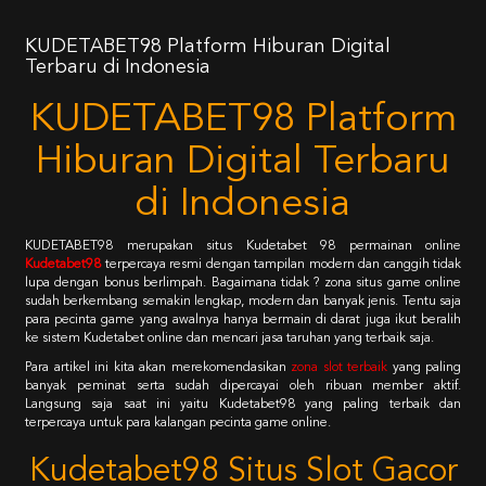
KUDETABET98 Platform Hiburan Digital
Terbaru di Indonesia
KUDETABET98 Platform
Hiburan Digital Terbaru
di Indonesia
KUDETABET98 merupakan situs Kudetabet 98 permainan online
Kudetabet98
terpercaya resmi dengan tampilan modern dan canggih tidak
lupa dengan bonus berlimpah. Bagaimana tidak ? zona situs game online
sudah berkembang semakin lengkap, modern dan banyak jenis. Tentu saja
para pecinta game yang awalnya hanya bermain di darat juga ikut beralih
ke sistem Kudetabet online dan mencari jasa taruhan yang terbaik saja.
Para artikel ini kita akan merekomendasikan
zona slot terbaik
yang paling
banyak peminat serta sudah dipercayai oleh ribuan member aktif.
Langsung saja saat ini yaitu Kudetabet98 yang paling terbaik dan
terpercaya untuk para kalangan pecinta game online.
Kudetabet98 Situs Slot Gacor