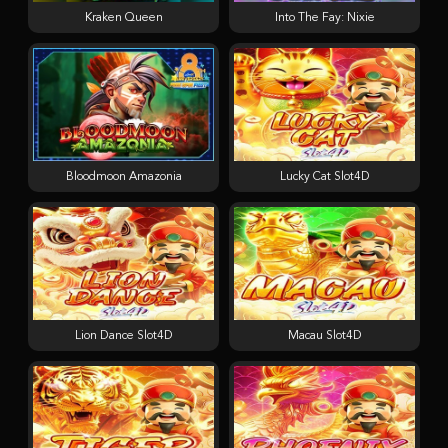
Kraken Queen
Into The Fay: Nixie
Bloodmoon Amazonia
Lucky Cat Slot4D
Lion Dance Slot4D
Macau Slot4D