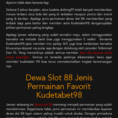
dijamin tidak akan kecewa lagi.
Selama 5 tahun berjalan, situs kudeta slotking99 telah banyak memberikan
inovasi terbaru situs bola slot yang di sediakan maupun promo dan event
yang di berikan. Apalagi jenis permainan dewa slot 88 memberikan yang
terbaik bagi para bettor dan member setia Kudetabet98 denganupdate
pilihan permainan paling lengkap.
Apalagi jaman sekarang yang sudah semakin maju, selain menggunakan
transaksi via metode bank bisa juga menggunakan E wallet . Bersama
Kudetabet98 para member mix parlay 365 juga bisa melakukan transaksi
khususnya deposit via pulsa saja dengan didukung oleh provider Telkomsel
Dan XL. Yang menariknya adalah semua member
situs slot deposit pulsa
tanpa potongan
.
Semua ini tersedia pastinya dikarenakan basis agar
member kudetabet 98 bisa terus memaksimalkan tingkat kemenangan
nya.
Dewa Slot 88 Jenis
Permainan Favorit
Kudetabet98
Jaman sekarang ini
dewa slot 88
memang menjadi permainan yang sudah
mendominasi. Bagaimana tidak, jenis permainan ini memberikan layanan
dewa slot 88 login sistem paling mudah untuk dicoba. Dengan primadona