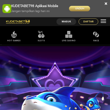
×
KUDETABET98 Aplikasi Mobile
UNDUH
Jangan tampilkan lagi hari ini
MASUK
DAFTAR
HOT GAMES
SLOTS
LIVE CASINO
RACE
;;