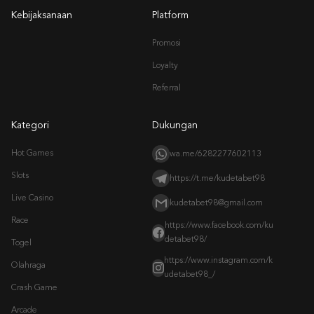
Kebijaksanaan
Platform
Promosi
Loyalty
Referral
Kategori
Dukungan
Hot Games
wa.me/6282277602113
Slots
https://t.me/kudetabet98
Live Casino
kudetabet98@gmail.com
Race
https://www.facebook.com/ku
detabet98/
Togel
https://www.instagram.com/k
Olahraga
udetabet98_/
Crash Game
Arcade