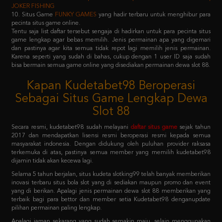
10. Situs Game
FUNKY GAMES
yang hadir terbaru untuk menghibur para
pecinta situs game online.
Tentu saja list daftar tersebut sengaja di hadirkan untuk para pecinta situs
game lengkap agar bebas memilih. Jenis permainan apa yang digemari
dan pastinya agar kita semua tidak repot lagi memilih jenis permainan.
Karena seperti yang sudah di bahas, cukup dengan 1 user ID saja sudah
bisa bermain semua game online yang disediakan permainan dewa slot 88.
Kapan Kudetabet98 Beroperasi
Sebagai Situs Game Lengkap Dewa
Slot 88
Secara resmi, kudetabet98 sudah melayani
daftar situs game
sejak tahun
2017 dan mendapatkan lisensi resmi beroperasi resmi kepada semua
masyarakat indonesia. Dengan didukung oleh puluhan provider raksasa
terkemuka di atas, pastinya semua member yang memilih kudetabet98
dijamin tidak akan kecewa lagi.
Selama 5 tahun berjalan, situs kudeta slotking99 telah banyak memberikan
inovasi terbaru situs bola slot yang di sediakan maupun promo dan event
yang di berikan. Apalagi jenis permainan dewa slot 88 memberikan yang
terbaik bagi para bettor dan member setia Kudetabet98 denganupdate
pilihan permainan paling lengkap.
Apalagi jaman sekarang yang sudah semakin maju, selain menggunakan
transaksi via metode bank bisa juga menggunakan E wallet . Bersama