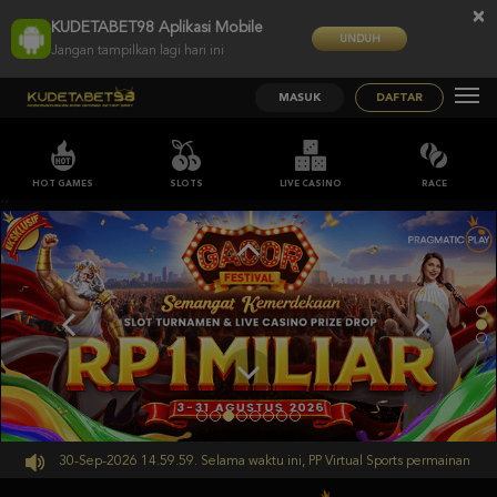
×
KUDETABET98 Aplikasi Mobile
UNDUH
Jangan tampilkan lagi hari ini
MASUK
DAFTAR
HOT GAMES
SLOTS
LIVE CASINO
RACE
;;
sampai 30-Sep-2026 14.59.59. Selama waktu ini, PP Virtual Sports permainan tidak