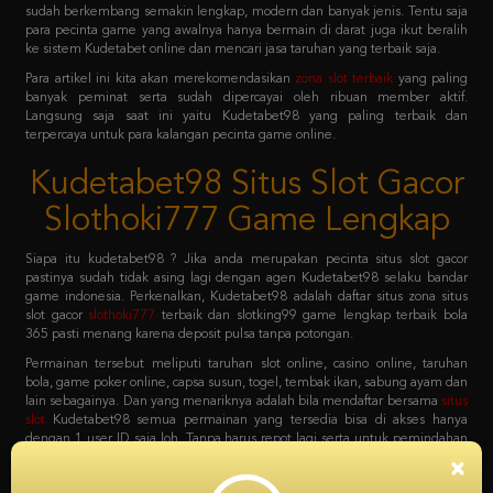
para pecinta game yang awalnya hanya bermain di darat juga ikut beralih
ke sistem Kudetabet online dan mencari jasa taruhan yang terbaik saja.
Para artikel ini kita akan merekomendasikan
zona slot terbaik
yang paling
banyak peminat serta sudah dipercayai oleh ribuan member aktif.
Langsung saja saat ini yaitu Kudetabet98 yang paling terbaik dan
terpercaya untuk para kalangan pecinta game online.
Kudetabet98 Situs Slot Gacor
Slothoki777 Game Lengkap
Siapa itu kudetabet98 ? Jika anda merupakan pecinta situs slot gacor
pastinya sudah tidak asing lagi dengan agen Kudetabet98 selaku bandar
game indonesia. Perkenalkan, Kudetabet98 adalah daftar situs zona situs
slot gacor
slothoki777
terbaik dan slotking99 game lengkap terbaik bola
365 pasti menang karena deposit pulsa tanpa potongan.
Permainan tersebut meliputi taruhan slot online, casino online, taruhan
bola, game poker online, capsa susun, togel, tembak ikan, sabung ayam dan
lain sebagainya. Dan yang menariknya adalah bila mendaftar bersama
situs
slot
Kudetabet98 semua permainan yang tersedia bisa di akses hanya
dengan 1 user ID saja loh. Tanpa harus repot lagi serta untuk pemindahan
saldo dari kudetabet game yang berlaku semuanya otomatis dipindahkan.
×
Kenapa Kita Harus