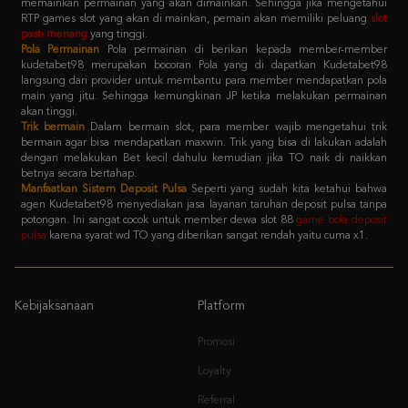
RTP games slot yang akan di mainkan, pemain akan memiliki peluang
slot
pasti menang
yang tinggi.
Pola Permainan
Pola permainan di berikan kepada member-member
kudetabet98 merupakan bocoran Pola yang di dapatkan Kudetabet98
langsung dari provider untuk membantu para member mendapatkan pola
main yang jitu. Sehingga kemungkinan JP ketika melakukan permainan
akan tinggi.
Trik bermain
Dalam bermain slot, para member wajib mengetahui trik
bermain agar bisa mendapatkan maxwin. Trik yang bisa di lakukan adalah
dengan melakukan Bet kecil dahulu kemudian jika TO naik di naikkan
betnya secara bertahap.
Manfaatkan Sistem Deposit Pulsa
Seperti yang sudah kita ketahui bahwa
agen Kudetabet98 menyediakan jasa layanan taruhan deposit pulsa tanpa
potongan. Ini sangat cocok untuk member dewa slot 88
game bola deposit
pulsa
karena syarat wd TO yang diberikan sangat rendah yaitu cuma x1.
Kebijaksanaan
Platform
Promosi
Loyalty
Referral