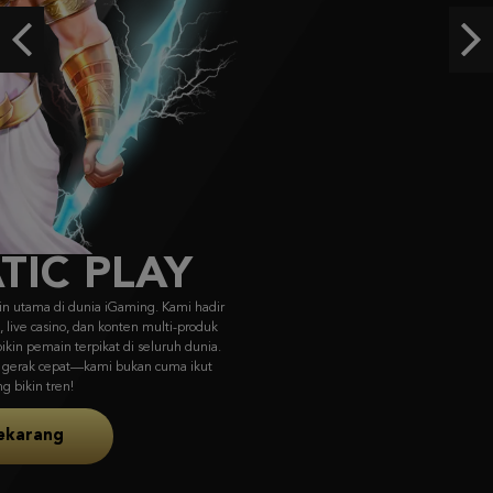
ka****b
IDR
914,200.00
Previous
Ne
Gates of Olympus Super Scatter
nabi****8
IDR
821,500.00
FAT PANDA
Fat Panda adalah slot brand dari Pragmatic Play yang bold dan penuh impact!
Dirancang buat nyita perhatian dan kasih gameplay seru yang nggak
ketebak. Dengan energi yang meledak-ledak, visual yang kece, dan potensi
menang besar—Fat Panda bukan cuma hiburan, tapi pembawa hoki sejati!
Coba Sekarang