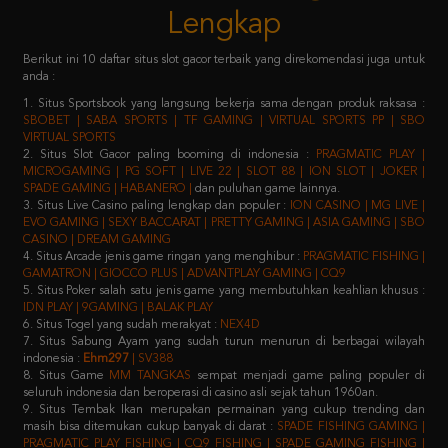
Lengkap
Berikut ini 10 daftar situs slot gacor terbaik yang direkomendasi juga untuk
anda :
1. Situs Sportsbook yang langsung bekerja sama dengan produk raksasa :
SBOBET | SABA SPORTS | TF GAMING | VIRTUAL SPORTS PP | SBO
VIRTUAL SPORTS
2. Situs Slot Gacor paling booming di indonesia :
PRAGMATIC PLAY |
MICROGAMING | PG SOFT | LIVE 22 | SLOT 88 | ION SLOT | JOKER |
SPADE GAMING | HABANERO |
dan puluhan game lainnya.
3. Situs Live Casino paling lengkap dan populer :
ION CASINO | MG LIVE |
EVO GAMING | SEXY BACCARAT | PRETTY GAMING | ASIA GAMING | SBO
CASINO | DREAM GAMING
4. Situs Arcade jenis game ringan yang menghibur :
PRAGMATIC FISHING |
GAMATRON | GIOCCO PLUS | ADVANTPLAY GAMING | CQ9
5. Situs Poker salah satu jenis game yang membutuhkan keahlian khusus :
IDN PLAY | 9GAMING | BALAK PLAY
6. Situs Togel yang sudah merakyat :
NEX4D
7. Situs Sabung Ayam yang sudah turun menurun di berbagai wilayah
indonesia :
Ehm297
| SV388
8. Situs Game
MM TANGKAS
sempat menjadi game paling populer di
seluruh indonesia dan beroperasi di casino asli sejak tahun 1960an.
9. Situs Tembak Ikan merupakan permainan yang cukup trending dan
masih bisa ditemukan cukup banyak di darat :
SPADE FISHING GAMING |
PRAGMATIC PLAY FISHING | CQ9 FISHING | SPADE GAMING FISHING |
JOKER FISHING